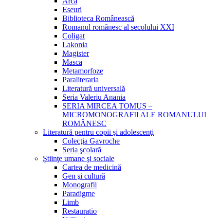
Arca
Eseuri
Biblioteca Românească
Romanul românesc al secolului XXI
Coligat
Lakonia
Magister
Masca
Metamorfoze
Paraliteraria
Literatură universală
Seria Valeriu Anania
SERIA MIRCEA TOMUȘ –
MICROMONOGRAFII ALE ROMANULUI
ROMÂNESC
Literatură pentru copii şi adolescenţi
Colecţia Gavroche
Seria şcolară
Ştiinţe umane şi sociale
Cartea de medicină
Gen şi cultură
Monografii
Paradigme
Limb
Restauratio