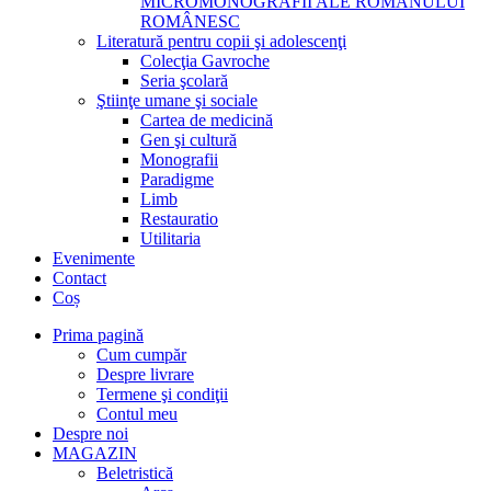
MICROMONOGRAFII ALE ROMANULUI
ROMÂNESC
Literatură pentru copii şi adolescenţi
Colecţia Gavroche
Seria şcolară
Ştiinţe umane şi sociale
Cartea de medicină
Gen şi cultură
Monografii
Paradigme
Limb
Restauratio
Utilitaria
Evenimente
Contact
Coș
Prima pagină
Cum cumpăr
Despre livrare
Termene şi condiţii
Contul meu
Despre noi
MAGAZIN
Beletristică