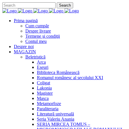
Prima pagină
Cum cumpăr
Despre livrare
Termene şi condiţii
Contul meu
Despre noi
MAGAZIN
Beletristică
Arca
Eseuri
Biblioteca Românească
Romanul românesc al secolului XXI
Coligat
Lakonia
Magister
Masca
Metamorfoze
Paraliteraria
Literatură universală
Seria Valeriu Anania
SERIA MIRCEA TOMUȘ –