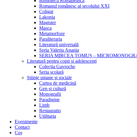
Biblioteca Românească
Romanul românesc al secolului XXI
Coligat
Lakonia
Magister
Masca
Metamorfoze
Paraliteraria
Literatură universală
Seria Valeriu Anania
SERIA MIRCEA TOMUȘ – MICROMONOGR
Literatură pentru copii şi adolescenţi
Colecţia Gavroche
Seria şcolară
Ştiinţe umane şi sociale
Cartea de medicină
Gen şi cultură
Monografii
Paradigme
Limb
Restauratio
Utilitaria
Evenimente
Contact
Coș