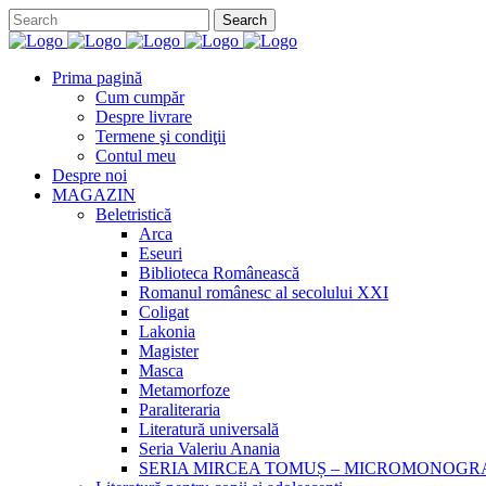
Prima pagină
Cum cumpăr
Despre livrare
Termene şi condiţii
Contul meu
Despre noi
MAGAZIN
Beletristică
Arca
Eseuri
Biblioteca Românească
Romanul românesc al secolului XXI
Coligat
Lakonia
Magister
Masca
Metamorfoze
Paraliteraria
Literatură universală
Seria Valeriu Anania
SERIA MIRCEA TOMUȘ – MICROMONOGR