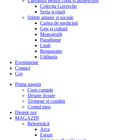
Literatură pentru copii şi adolescenţi
Colecţia Gavroche
Seria şcolară
Ştiinţe umane şi sociale
Cartea de medicină
Gen şi cultură
Monografii
Paradigme
Limb
Restauratio
Utilitaria
Evenimente
Contact
Coș
Prima pagină
Cum cumpăr
Despre livrare
Termene şi condiţii
Contul meu
Despre noi
MAGAZIN
Beletristică
Arca
Eseuri