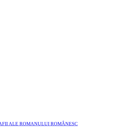
AFII ALE ROMANULUI ROMÂNESC