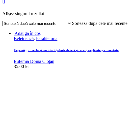
Afișez singurul rezultat
Sortează după cele mai recente
Adaugă în coș
Beletristică
,
Paraliteraria
Expresii, proverbe și cuvinte înțelepte de ieri și de azi, explicate și comentate
Eufemia Doina Cloțan
35.00
lei