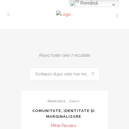
Română
Sortat
Afișez toate cele 7 rezultate
după
Sortează după cele mai recente
cele
,
Beletristică
Eseuri
mai
COMUNITATE, IDENTITATE ȘI
MARGINALIZARE
recente
Mihai Pascaru