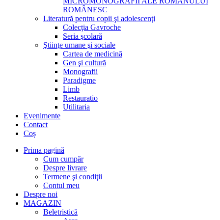
MICROMONOGRAFII ALE ROMANULUI
ROMÂNESC
Literatură pentru copii şi adolescenţi
Colecţia Gavroche
Seria şcolară
Ştiinţe umane şi sociale
Cartea de medicină
Gen şi cultură
Monografii
Paradigme
Limb
Restauratio
Utilitaria
Evenimente
Contact
Coș
Prima pagină
Cum cumpăr
Despre livrare
Termene şi condiţii
Contul meu
Despre noi
MAGAZIN
Beletristică