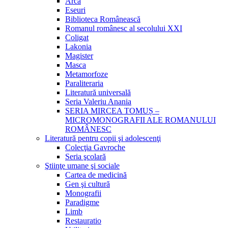
Arca
Eseuri
Biblioteca Românească
Romanul românesc al secolului XXI
Coligat
Lakonia
Magister
Masca
Metamorfoze
Paraliteraria
Literatură universală
Seria Valeriu Anania
SERIA MIRCEA TOMUȘ –
MICROMONOGRAFII ALE ROMANULUI
ROMÂNESC
Literatură pentru copii şi adolescenţi
Colecţia Gavroche
Seria şcolară
Ştiinţe umane şi sociale
Cartea de medicină
Gen şi cultură
Monografii
Paradigme
Limb
Restauratio