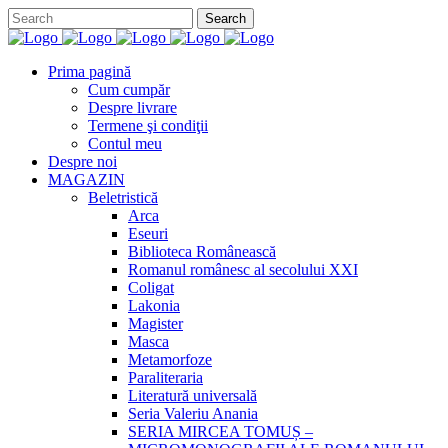
Prima pagină
Cum cumpăr
Despre livrare
Termene şi condiţii
Contul meu
Despre noi
MAGAZIN
Beletristică
Arca
Eseuri
Biblioteca Românească
Romanul românesc al secolului XXI
Coligat
Lakonia
Magister
Masca
Metamorfoze
Paraliteraria
Literatură universală
Seria Valeriu Anania
SERIA MIRCEA TOMUȘ –