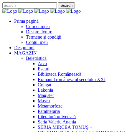
Prima pagină
Cum cumpăr
Despre livrare
Termene şi condiţii
Contul meu
Despre noi
MAGAZIN
Beletristică
Arca
Eseuri
Biblioteca Românească
Romanul românesc al secolului XXI
Coligat
Lakonia
Magister
Masca
Metamorfoze
Paraliteraria
Literatură universală
Seria Valeriu Anania
SERIA MIRCEA TOMUȘ –