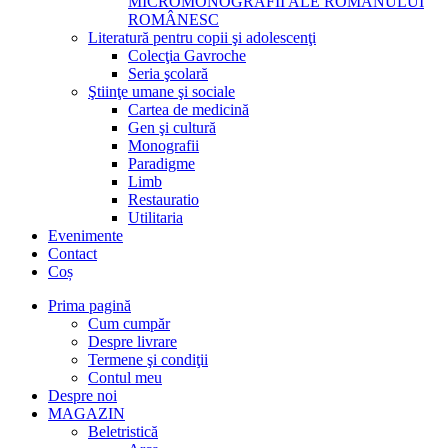
MICROMONOGRAFII ALE ROMANULUI
ROMÂNESC
Literatură pentru copii şi adolescenţi
Colecţia Gavroche
Seria şcolară
Ştiinţe umane şi sociale
Cartea de medicină
Gen şi cultură
Monografii
Paradigme
Limb
Restauratio
Utilitaria
Evenimente
Contact
Coș
Prima pagină
Cum cumpăr
Despre livrare
Termene şi condiţii
Contul meu
Despre noi
MAGAZIN
Beletristică