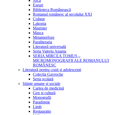
Arca
Eseuri
Biblioteca Românească
Romanul românesc al secolului XXI
Coligat
Lakonia
Magister
Masca
Metamorfoze
Paraliteraria
Literatură universală
Seria Valeriu Anania
SERIA MIRCEA TOMUȘ –
MICROMONOGRAFII ALE ROMANULUI
ROMÂNESC
Literatură pentru copii şi adolescenţi
Colecţia Gavroche
Seria şcolară
Ştiinţe umane şi sociale
Cartea de medicină
Gen şi cultură
Monografii
Paradigme
Limb
Restauratio