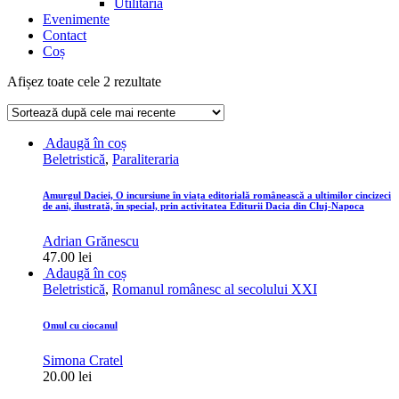
Utilitaria
Evenimente
Contact
Coș
Sortat
Afișez toate cele 2 rezultate
după
cele
mai
Adaugă în coș
recente
Beletristică
,
Paraliteraria
Amurgul Daciei, O incursiune în viața editorială românească a ultimilor cincizeci
de ani, ilustrată, în special, prin activitatea Editurii Dacia din Cluj-Napoca
Adrian Grănescu
47.00
lei
Adaugă în coș
Beletristică
,
Romanul românesc al secolului XXI
Omul cu ciocanul
Simona Cratel
20.00
lei