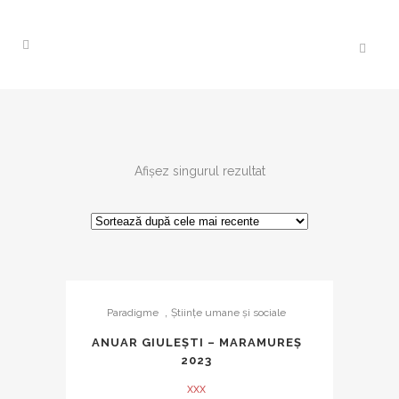
Afișez singurul rezultat
,
Paradigme
Ştiinţe umane şi sociale
ANUAR GIULEȘTI – MARAMUREȘ
2023
xxx