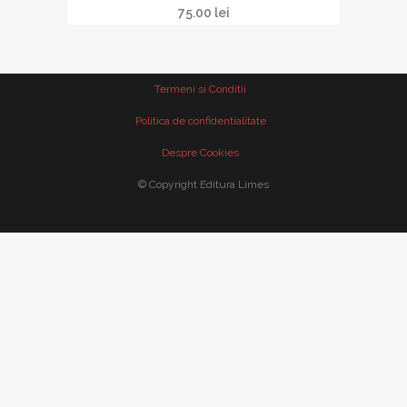
75.00
lei
Termeni si Conditii
Politica de confidentialitate
Despre Cookies
© Copyright Editura Limes