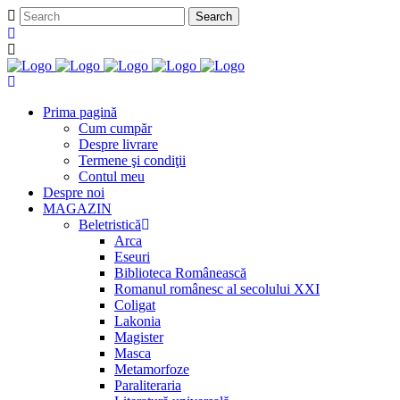
Prima pagină
Cum cumpăr
Despre livrare
Termene şi condiţii
Contul meu
Despre noi
MAGAZIN
Beletristică
Arca
Eseuri
Biblioteca Românească
Romanul românesc al secolului XXI
Coligat
Lakonia
Magister
Masca
Metamorfoze
Paraliteraria