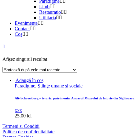
Paradigme
Limb
Restauratio
Utilitaria
Evenimente
Contact
Coș
Afișez singurul rezultat
Adaugă în coș
Paradigme
,
Ştiinţe umane şi sociale
Alt-Schaessburg – istorie, patrimoniu. Anuarul Muzeului de Istorie din Sighișoara
xxx
25.00
lei
Termeni si Conditii
Politica de confidentialitate