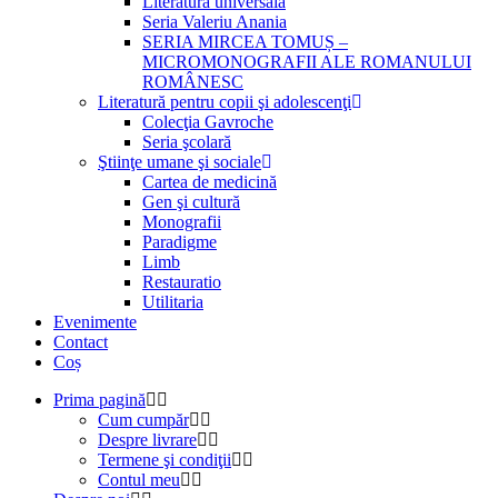
Literatură universală
Seria Valeriu Anania
SERIA MIRCEA TOMUȘ –
MICROMONOGRAFII ALE ROMANULUI
ROMÂNESC
Literatură pentru copii şi adolescenţi
Colecţia Gavroche
Seria şcolară
Ştiinţe umane şi sociale
Cartea de medicină
Gen şi cultură
Monografii
Paradigme
Limb
Restauratio
Utilitaria
Evenimente
Contact
Coș
Prima pagină
Cum cumpăr
Despre livrare
Termene şi condiţii
Contul meu