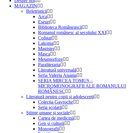
Despre noi
MAGAZIN
Beletristică
Arca
Eseuri
Biblioteca Românească
Romanul românesc al secolului XXI
Coligat
Lakonia
Magister
Masca
Metamorfoze
Paraliteraria
Literatură universală
Seria Valeriu Anania
SERIA MIRCEA TOMUȘ –
MICROMONOGRAFII ALE ROMANULUI
ROMÂNESC
Literatură pentru copii şi adolescenţi
Colecţia Gavroche
Seria şcolară
Ştiinţe umane şi sociale
Cartea de medicină
Gen şi cultură
Monografii