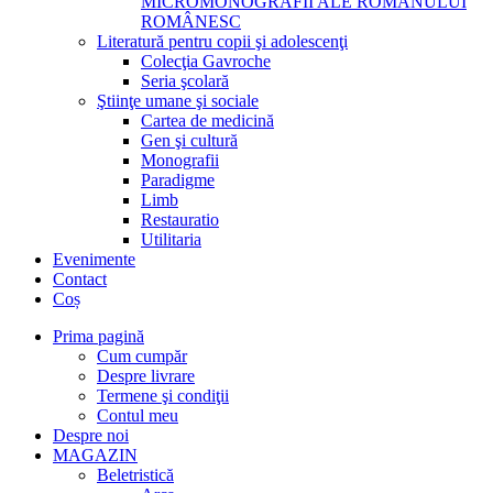
MICROMONOGRAFII ALE ROMANULUI
ROMÂNESC
Literatură pentru copii şi adolescenţi
Colecţia Gavroche
Seria şcolară
Ştiinţe umane şi sociale
Cartea de medicină
Gen şi cultură
Monografii
Paradigme
Limb
Restauratio
Utilitaria
Evenimente
Contact
Coș
Prima pagină
Cum cumpăr
Despre livrare
Termene şi condiţii
Contul meu
Despre noi
MAGAZIN
Beletristică