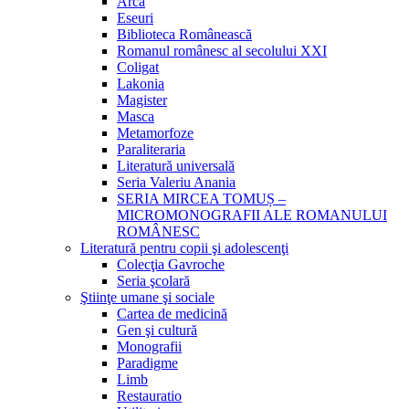
Arca
Eseuri
Biblioteca Românească
Romanul românesc al secolului XXI
Coligat
Lakonia
Magister
Masca
Metamorfoze
Paraliteraria
Literatură universală
Seria Valeriu Anania
SERIA MIRCEA TOMUȘ –
MICROMONOGRAFII ALE ROMANULUI
ROMÂNESC
Literatură pentru copii şi adolescenţi
Colecţia Gavroche
Seria şcolară
Ştiinţe umane şi sociale
Cartea de medicină
Gen şi cultură
Monografii
Paradigme
Limb
Restauratio