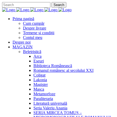
Prima pagină
Cum cumpăr
Despre livrare
Termene şi condiţii
Contul meu
Despre noi
MAGAZIN
Beletristică
Arca
Eseuri
Biblioteca Românească
Romanul românesc al secolului XXI
Coligat
Lakonia
Magister
Masca
Metamorfoze
Paraliteraria
Literatură universală
Seria Valeriu Anania
SERIA MIRCEA TOMUȘ –