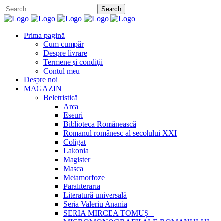
Prima pagină
Cum cumpăr
Despre livrare
Termene şi condiţii
Contul meu
Despre noi
MAGAZIN
Beletristică
Arca
Eseuri
Biblioteca Românească
Romanul românesc al secolului XXI
Coligat
Lakonia
Magister
Masca
Metamorfoze
Paraliteraria
Literatură universală
Seria Valeriu Anania
SERIA MIRCEA TOMUȘ –