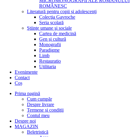
MICROMONOGRAFII ALE ROMANULUI
ROMÂNESC
Literatură pentru copii şi adolescenţi
Colecţia Gavroche
Seria şcolară
Ştiinţe umane şi sociale
Cartea de medicină
Gen şi cultură
Monografii
Paradigme
Limb
Restauratio
Utilitaria
Evenimente
Contact
Coș
Prima pagină
Cum cumpăr
Despre livrare
Termene şi condiţii
Contul meu
Despre noi
MAGAZIN
Beletristică