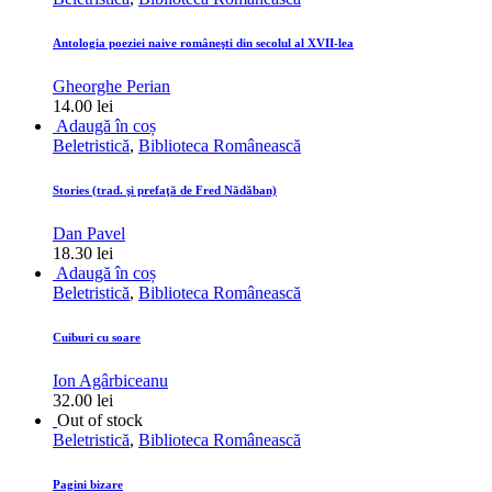
Antologia poeziei naive româneşti din secolul al XVII-lea
Gheorghe Perian
14.00
lei
Adaugă în coș
Beletristică
,
Biblioteca Românească
Stories (trad. şi prefaţă de Fred Nădăban)
Dan Pavel
18.30
lei
Adaugă în coș
Beletristică
,
Biblioteca Românească
Cuiburi cu soare
Ion Agârbiceanu
32.00
lei
Out of stock
Beletristică
,
Biblioteca Românească
Pagini bizare