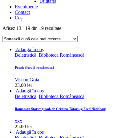
Utilitaria
Evenimente
Contact
Coș
Sortat
Afișez 13 - 19 din 19 rezultate
după
cele
mai
Adaugă în coș
recente
Beletristică
,
Biblioteca Românească
Poezie florală românească
Vistian Goia
23.00
lei
Adaugă în coș
Beletristică
,
Biblioteca Românească
Romanian Stories (trad. de Cristina Tătaru şi Fred Nădăban)
xxx
25.00
lei
Adaugă în coș
Beletristică
,
Biblioteca Românească