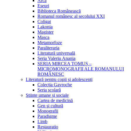
Arca
Eseuri
Biblioteca Românească
Romanul românesc al secolului XXI
Coligat
Lakonia
Magister
Masca
Metamorfoze
Paraliteraria
Literatură universală
Seria Valeriu Anania
SERIA MIRCEA TOMUȘ –
MICROMONOGRAFII ALE ROMANULUI
ROMÂNESC
Literatură pentru copii şi adolescenţi
Colecţia Gavroche
Seria şcolară
Ştiinţe umane şi sociale
Cartea de medicină
Gen şi cultură
Monografii
Paradigme
Limb
Restauratio