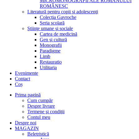
MICROMONOGRAFII ALE ROMANULUI
ROMÂNESC
Literatură pentru copii şi adolescenţi
Colecţia Gavroche
Seria şcolară
Ştiinţe umane şi sociale
Cartea de medicină
Gen şi cultură
Monografii
Paradigme
Limb
Restauratio
Utilitaria
Evenimente
Contact
Coș
Prima pagină
Cum cumpăr
Despre livrare
Termene şi condiţii
Contul meu
Despre noi
MAGAZIN
Beletristică