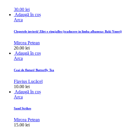
30.00
lei
Adaugă în coș
Arca
Clopotele invierii/ Zilet e ringjalles (traducere in limba albaneza: Baki Ymeri)
Mircea Petean
20.00
lei
Adaugă în coș
Arca
Ceai de fluturi/ Butterfly Tea
Flavius Lucăcel
10.00
lei
Adaugă în coș
Arca
Sand Strikes
Mircea Petean
15.00
lei