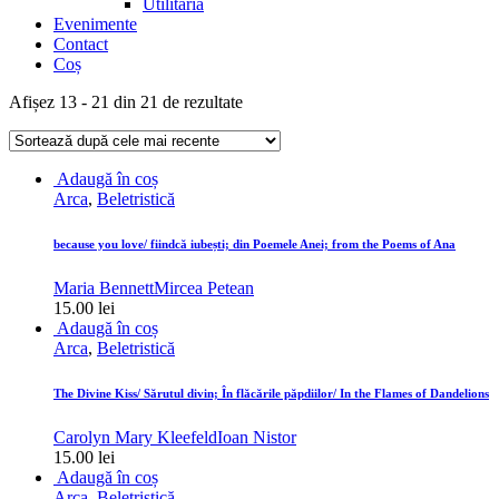
Utilitaria
Evenimente
Contact
Coș
Sortat
Afișez 13 - 21 din 21 de rezultate
după
cele
mai
Adaugă în coș
recente
Arca
,
Beletristică
because you love/ fiindcă iubești; din Poemele Anei; from the Poems of Ana
Maria Bennett
Mircea Petean
15.00
lei
Adaugă în coș
Arca
,
Beletristică
The Divine Kiss/ Sărutul divin; În flăcările păpdiilor/ In the Flames of Dandelions
Carolyn Mary Kleefeld
Ioan Nistor
15.00
lei
Adaugă în coș
Arca
,
Beletristică