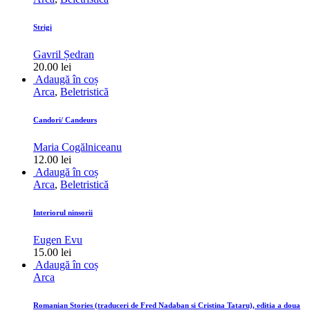
Strigi
Gavril Ședran
20.00
lei
Adaugă în coș
Arca
,
Beletristică
Candori/ Candeurs
Maria Cogălniceanu
12.00
lei
Adaugă în coș
Arca
,
Beletristică
Interiorul ninsorii
Eugen Evu
15.00
lei
Adaugă în coș
Arca
Romanian Stories (traduceri de Fred Nadaban si Cristina Tataru), editia a doua