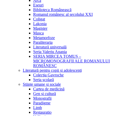
Arca
Eseuri
Biblioteca Românească
Romanul românesc al secolului XXI
Coligat
Lakonia
Magister
Masca
Metamorfoze
Paraliteraria
Literatură universală
Seria Valeriu Anania
SERIA MIRCEA TOMUȘ –
MICROMONOGRAFII ALE ROMANULUI
ROMÂNESC
Literatură pentru copii şi adolescenţi
Colecţia Gavroche
Seria şcolară
Ştiinţe umane şi sociale
Cartea de medicină
Gen şi cultură
Monografii
Paradigme
Limb
Restauratio