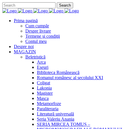
Prima pagină
Cum cumpăr
Despre livrare
Termene şi condiţii
Contul meu
Despre noi
MAGAZIN
Beletristică
Arca
Eseuri
Biblioteca Românească
Romanul românesc al secolului XXI
Coligat
Lakonia
Magister
Masca
Metamorfoze
Paraliteraria
Literatură universală
Seria Valeriu Anania
SERIA MIRCEA TOMUȘ –