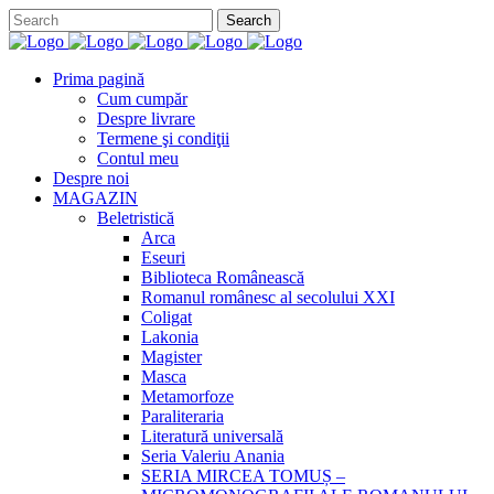
Prima pagină
Cum cumpăr
Despre livrare
Termene şi condiţii
Contul meu
Despre noi
MAGAZIN
Beletristică
Arca
Eseuri
Biblioteca Românească
Romanul românesc al secolului XXI
Coligat
Lakonia
Magister
Masca
Metamorfoze
Paraliteraria
Literatură universală
Seria Valeriu Anania
SERIA MIRCEA TOMUȘ –