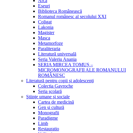
Arca
Eseuri
Biblioteca Românească
Romanul românesc al secolului XXI
Coligat
Lakonia
Magister
Masca
Metamorfoze
Paraliteraria
Literatură universală
Seria Valeriu Anania
SERIA MIRCEA TOMUȘ –
MICROMONOGRAFII ALE ROMANULUI
ROMÂNESC
Literatură pentru copii şi adolescenţi
Colecţia Gavroche
Seria şcolară
Ştiinţe umane şi sociale
Cartea de medicină
Gen şi cultură
Monografii
Paradigme
Limb
Restauratio