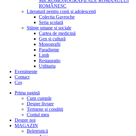
MICROMONOGRAFII ALE ROMANULUI
ROMÂNESC
Literatură pentru copii şi adolescenţi
Colecţia Gavroche
Seria şcolară
Ştiinţe umane şi sociale
Cartea de medicină
Gen şi cultură
Monografii
Paradigme
Limb
Restauratio
Utilitaria
Evenimente
Contact
Coș
Prima pagină
Cum cumpăr
Despre livrare
Termene şi condiţii
Contul meu
Despre noi
MAGAZIN
Beletristică