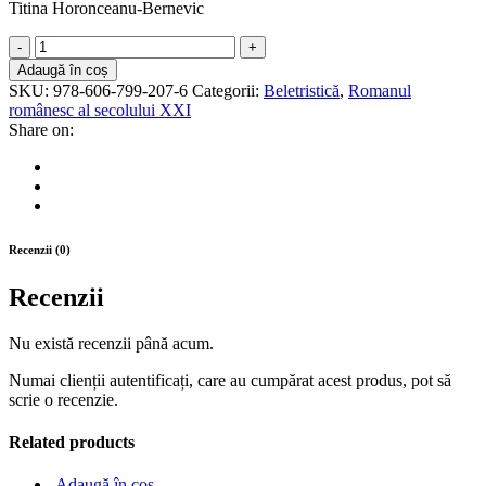
Titina Horonceanu-Bernevic
Când
totul
Adaugă în coș
era
SKU:
978-606-799-207-6
Categorii:
Beletristică
,
Romanul
verde
românesc al secolului XXI
quantity
Share on:
Recenzii (0)
Recenzii
Nu există recenzii până acum.
Numai clienții autentificați, care au cumpărat acest produs, pot să
scrie o recenzie.
Related products
Adaugă în coș