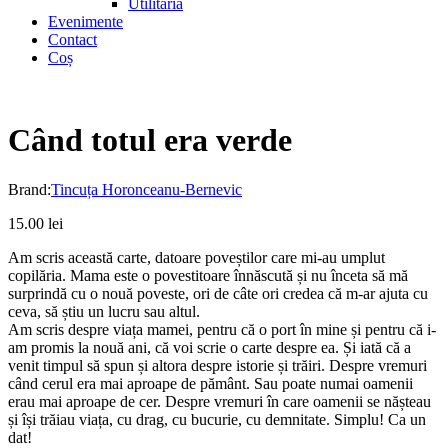
Utilitaria
Evenimente
Contact
Coș
Când totul era verde
Brand:
Tincuța Horonceanu-Bernevic
15.00
lei
Am scris această carte, datoare poveștilor care mi-au umplut
copilăria. Mama este o povestitoare înnăscută și nu înceta să mă
surprindă cu o nouă poveste, ori de câte ori credea că m-ar ajuta cu
ceva, să știu un lucru sau altul.
Am scris despre viața mamei, pentru că o port în mine și pentru că i-
am promis la nouă ani, că voi scrie o carte despre ea. Și iată că a
venit timpul să spun și altora despre istorie și trăiri. Despre vremuri
când cerul era mai aproape de pământ. Sau poate numai oamenii
erau mai aproape de cer. Despre vremuri în care oamenii se nășteau
și își trăiau viața, cu drag, cu bucurie, cu demnitate. Simplu! Ca un
dat!