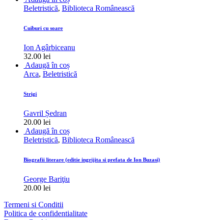
Beletristică
,
Biblioteca Românească
Cuiburi cu soare
Ion Agârbiceanu
32.00
lei
Adaugă în coș
Arca
,
Beletristică
Strigi
Gavril Ședran
20.00
lei
Adaugă în coș
Beletristică
,
Biblioteca Românească
Biografii literare (editie ingrijita si prefata de Ion Buzasi)
George Bariţiu
20.00
lei
Termeni si Conditii
Politica de confidentialitate